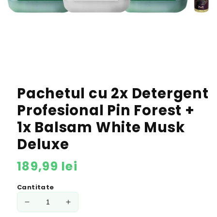
Pachetul cu 2x Detergent
Profesional Pin Forest +
1x Balsam White Musk
Deluxe
P
189,99 lei
r
Cantitate
e
R
C
ț
e
r