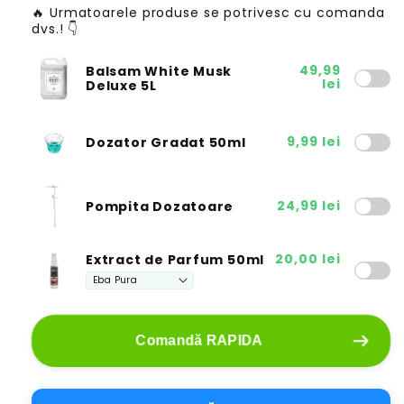
o
🔥 Urmatoarele produse se potrivesc cu comanda
d
e
dvs.! 👇
b
u
ș
c
t
i
49,99
Balsam White Musk
e
e
lei
Deluxe 5L
ș
ț
ț
i
i
n
c
c
9,99 lei
u
Dozator Gradat 50ml
a
a
n
n
i
t
t
t
24,99 lei
Pompita Dozatoare
i
i
t
t
a
a
20,00 lei
Extract de Parfum 50ml
t
t
e
e
a
a
p
p
e
e
Comandă RAPIDA
n
n
t
t
r
r