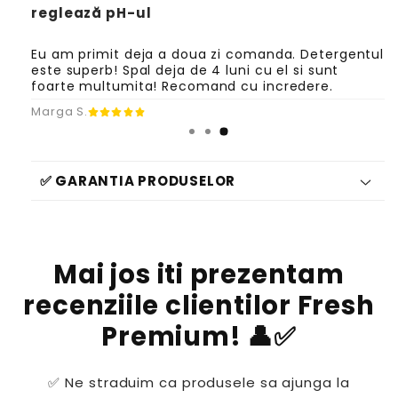
t
t
reglează pH-ul
P
P
r
r
Eu am primit deja a doua zi comanda. Detergentul
o
o
este superb! Spal deja de 4 luni cu el si sunt
f
f
foarte multumita! Recomand cu incredere.
e
e
Marga S.
s
s
i
i
o
o
n
n
✅ GARANTIA PRODUSELOR
a
a
l
l
P
P
i
i
Mai jos iti prezentam
n
n
F
F
recenziile clientilor Fresh
o
o
r
r
Premium! 👤✅
e
e
s
s
t
t
✅ Ne straduim ca produsele sa ajunga la
+
+