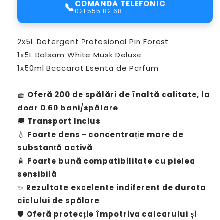
COMANDĂ TELEFONIC
📞
u
u
021.555.82.68
P
P
a
a
c
c
2x5L Detergent Profesional Pin Forest
h
h
1x5L Balsam White Musk Deluxe
e
e
1x50ml Baccarat Esenta de Parfum
t
t
u
u
l
l
🧺
Oferă 200 de spălări de înaltă calitate, la
c
c
doar 0.60 bani/spălare
u
u
2
2
🚚
Transport Inclus
x
x
💧
Foarte dens - concentrație mare de
D
D
substanță activă
e
e
🧴
Foarte bună compatibilitate cu pielea
t
t
e
e
sensibilă
r
r
✨
Rezultate excelente indiferent de durata
g
g
ciclului de spălare
e
e
n
n
🛡️
Oferă protecție împotriva calcarului și