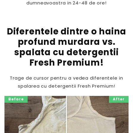
dumneavoastra in 24-48 de ore!
1
1
x
x
B
B
a
a
Diferentele dintre o haina
l
l
s
s
profund murdara vs.
a
a
spalata cu detergentii
m
m
W
W
Fresh Premium!
h
h
i
i
t
t
Trage de cursor pentru a vedea diferentele in
e
e
spalarea cu detergentii Fresh Premium!
M
M
u
u
s
s
Before
After
k
k
D
D
e
e
l
l
u
u