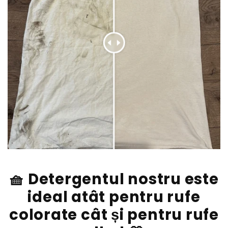
x
x
e
e
🧺 Detergentul nostru este
ideal atât pentru rufe
colorate cât și pentru rufe