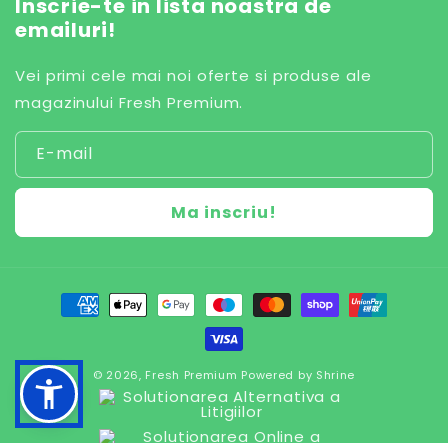
Inscrie-te in lista noastra de
emailuri!
Vei primi cele mai noi oferte si produse ale
magazinului Fresh Premium.
E-mail
Ma inscriu!
M
e
t
o
© 2026,
Fresh Premium
Powered by
Shrine
d
e